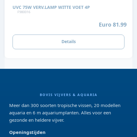
UVC 75W VERV.LAMP WITTE VOET 4P
F980016
Euro 81.99
Details
BOVIS VIJVERS & AQUARIA
Meer dan 300 soorten tropische vissen, 20 modellen
aquaria en 6 m aquariumplanten. Alles voor een
gezonde en heldere vijver.
Openingstijden