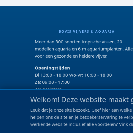
BOVIS VIJVERS & AQUARIA
Meer dan 300 soorten tropische vissen, 20
modellen aquaria en 6 m aquariumplanten. Alle
voor een gezonde en heldere vijver.
Openingstijden
Di 13:00 - 18:00 Wo-Vr: 10:00 - 18:00
Za: 09:00 - 17:00
Zo: gesloten>
Welkom! Deze website maakt g
REVIEWS
Leuk dat je onze site bezoekt. Geef hier aan wel
Google beoordeling
helpen ons de site en je bezoekerservaring te ver
4.2
werkende website inclusief alle voordelen? Vink da