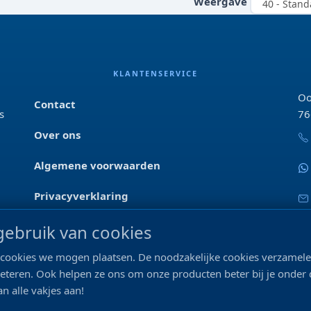
Weergave
KLANTENSERVICE
Oo
Contact
s
76
Over ons
Algemene voorwaarden
Privacyverklaring
Blog & tips
ebruik van cookies
ke cookies we mogen plaatsen. De noodzakelijke cookies verzame
Merken
beteren. Ook helpen ze ons om onze producten beter bij je onder
n alle vakjes aan!