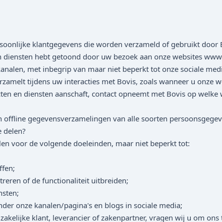
rsoonlijke klantgegevens die worden verzameld of gebruikt door 
 en diensten hebt getoond door uw bezoek aan onze websites www.
nalen, met inbegrip van maar niet beperkt tot onze sociale medi
zamelt tijdens uw interacties met Bovis, zoals wanneer u onze w
en en diensten aanschaft, contact opneemt met Bovis op welke 
ne en offline gegevensverzamelingen van alle soorten persoonsgege
 delen?
n voor de volgende doeleinden, maar niet beperkt tot:
ffen;
reren of de functionaliteit uitbreiden;
nsten;
er onze kanalen/pagina's en blogs in sociale media;
kelijke klant, leverancier of zakenpartner, vragen wij u om on