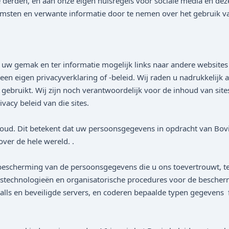
e derden, en aan onze eigen huisregels voor sociale media en de
omsten en verwante informatie door te nemen over het gebruik v
 uw gemak en ter informatie mogelijk links naar andere websites
en eigen privacyverklaring of -beleid. Wij raden u nadrukkelijk a
 gebruikt. Wij zijn noch verantwoordelijk voor de inhoud van sit
vacy beleid van die sites.
oud. Dit betekent dat uw persoonsgegevens in opdracht van Bov
ver de hele wereld. .
bescherming van de persoonsgegevens die u ons toevertrouwt, te
ngstechnologieën en organisatorische procedures voor de besch
alls en beveiligde servers, en coderen bepaalde typen gegevens 