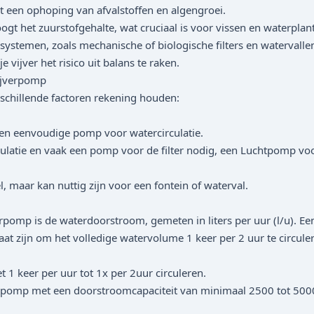
 een ophoping van afvalstoffen en algengroei.
het zuurstofgehalte, wat cruciaal is voor vissen en waterplan
rsystemen, zoals mechanische of biologische filters en watervall
vijver het risico uit balans te raken.
ijverpomp
rschillende factoren rekening houden:
een eenvoudige pomp voor watercirculatie.
culatie en vaak een pomp voor de filter nodig, een Luchtpomp voo
 maar kan nuttig zijn voor een fontein of waterval.
pomp is de waterdoorstroom, gemeten in liters per uur (l/u). Een
zijn om het volledige watervolume 1 keer per 2 uur te circuleren
1 keer per uur tot 1x per 2uur circuleren.
een pomp met een doorstroomcapaciteit van minimaal 2500 tot 5000