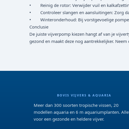
• Reinig de rotor: Verwijder vuil en kalkafzetti
• Controleer slangen en aansluitingen: Zorg dat 
• Winteronderhoud: Bij vorstgevoelige pompen 
Conclusie
De juiste vijverpomp kiezen hangt af van je vijv
gezond en maakt deze nog aantrekkelijker. Neem de 
BOVIS VIJVERS & AQUARIA
Meer dan 300 soorten tropische vissen, 20
modellen aquaria en 6 m aquariumplanten. Alle
voor een gezonde en heldere vijver.