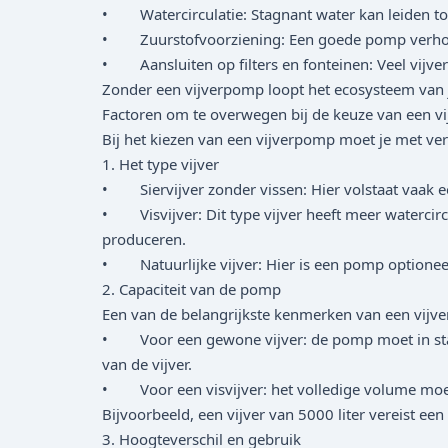
• Watercirculatie: Stagnant water kan leiden tot
• Zuurstofvoorziening: Een goede pomp verhoogt 
• Aansluiten op filters en fonteinen: Veel vijve
Zonder een vijverpomp loopt het ecosysteem van je 
Factoren om te overwegen bij de keuze van een v
Bij het kiezen van een vijverpomp moet je met ve
1. Het type vijver
• Siervijver zonder vissen: Hier volstaat vaak 
• Visvijver: Dit type vijver heeft meer watercir
produceren.
• Natuurlijke vijver: Hier is een pomp optioneel,
2. Capaciteit van de pomp
Een van de belangrijkste kenmerken van een vijver
• Voor een gewone vijver: de pomp moet in staat 
van de vijver.
• Voor een visvijver: het volledige volume moet 
Bijvoorbeeld, een vijver van 5000 liter vereist 
3. Hoogteverschil en gebruik