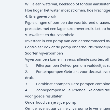
Wil je een waterval, beekloop of fontein aanslu
Hoe hoger het water moet stromen, hoe krachtige
4. Energieverbruik
Pijpleidingen of pompen die voortdurend draaien
prestaties met een lager stroomverbruik. Let op 
5. Kwaliteit en duurzaamheid
Investeer in een pomp van een gerenommeerd mer
Controleer ook of de pomp onderhoudsvriendelijk 
Soorten vijverpompen
Vijverpompen komen in verschillende soorten, afh
1. Filterpompen Ontworpen om vuildeeltjes naar e
2. Fonteinpompen Gebruikt voor decoratieve do
druk.
3. Combinatiepompen Deze pompen combineren filtr
4. Zonnepompen Milieuvriendelijke opties die op
voor goede resultaten)
Onderhoud van je vijverpomp
Om de levensduur van je vijverpomp te verlengen,