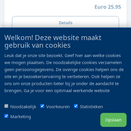
Euro 25.95
Details
Welkom! Deze website maakt
gebruik van cookies
Leuk dat je onze site bezoekt. Geef hier aan welke cookies
we mogen plaatsen. De noodzakelijke cookies verzamelen
geen persoonsgegevens. De overige cookies helpen ons de
site en je bezoekerservaring te verbeteren. Ook helpen ze
ons om onze producten beter bij je onder de aandacht te
brengen. Ga je voor een optimaal werkende website
inclusief alle voordelen? Vink dan alle vakjes aan!
HS SPIDERWOOD M 31-40CM
Noodzakelijk
Voorkeuren
Statistieken
Marketing
Opslaan
Euro 16.95