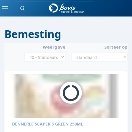
Zoeken
AQUASCAPING
Menu
Bemesting
Weergave
Sorteer op
DENNERLE SCAPER'S GREEN 250ML