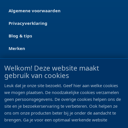
Algemene voorwaarden
Privacyverklaring
Blog & tips
Merken
CONTACT
Welkom! Deze website maakt
gebruik van cookies
Ootmarsumseweg 125a
7665 RW Albergen
Leuk dat je onze site bezoekt. Geef hier aan welke cookies
0546 - 622 990
we mogen plaatsen. De noodzakelijke cookies verzamelen
geen persoonsgegevens. De overige cookies helpen ons de
06 - 11 19 81 42
site en je bezoekerservaring te verbeteren. Ook helpen ze
ons om onze producten beter bij je onder de aandacht te
info@bo-vis.nl
brengen. Ga je voor een optimaal werkende website
inclusief alle voordelen? Vink dan alle vakjes aan!