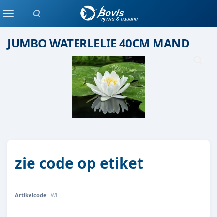
Zoeken
waterlelie
Menu
JUMBO WATERLELIE 40CM MAND
zie code op etiket
Artikelcode
:
WL