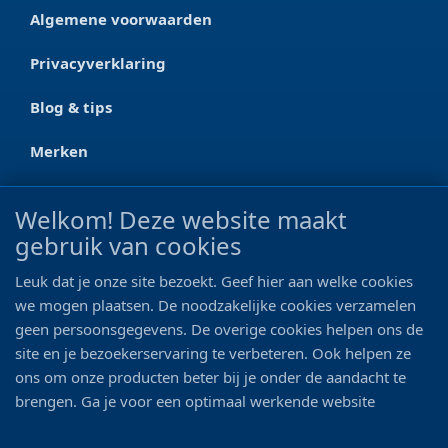
Algemene voorwaarden
Privacyverklaring
Blog & tips
Merken
CONTACT
Welkom! Deze website maakt
gebruik van cookies
Ootmarsumseweg 125a
7665 RW Albergen
Leuk dat je onze site bezoekt. Geef hier aan welke cookies
0546 - 622 990
we mogen plaatsen. De noodzakelijke cookies verzamelen
geen persoonsgegevens. De overige cookies helpen ons de
06 - 11 19 81 42
site en je bezoekerservaring te verbeteren. Ook helpen ze
ons om onze producten beter bij je onder de aandacht te
info@bo-vis.nl
brengen. Ga je voor een optimaal werkende website
inclusief alle voordelen? Vink dan alle vakjes aan!
VOLG ONS