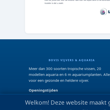
BOVIS VIJVERS & AQUARIA
Meer dan 300 soorten tropische vissen, 20
modellen aquaria en 6 m aquariumplanten. Alle
voor een gezonde en heldere vijver.
Openingstijden
Di 13:00 - 18:00 Wo-Vr: 10:00 - 18:00
Welkom! Deze website maakt g
Za: 09:00 - 17:00
Zo: gesloten>