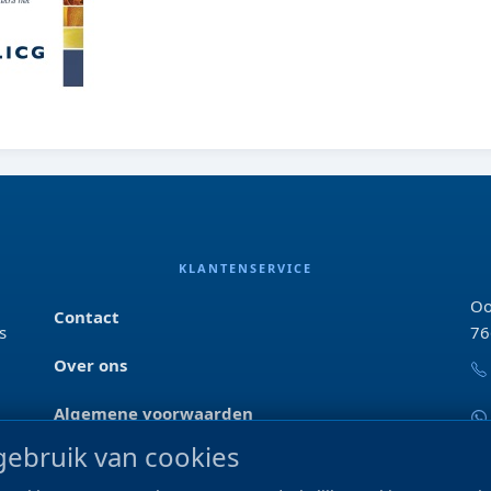
KLANTENSERVICE
Oo
Contact
s
76
Over ons
Algemene voorwaarden
ebruik van cookies
Privacyverklaring