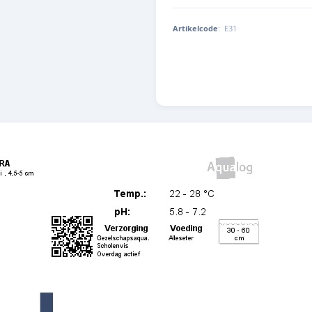
Artikelcode
:
E31
E31