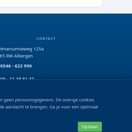
CONTACT
tmarsumseweg 125a
65 RW Albergen
0546 - 622 990
06 - 11 19 81 42
info@bo-vis.nl
len geen persoonsgegevens. De overige cookies
 de aandacht te brengen. Ga je voor een optimaal
VOLG ONS
Opslaan