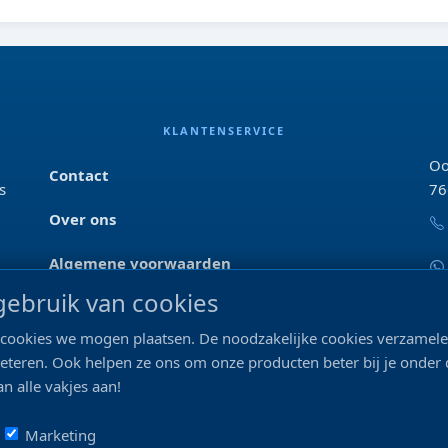
KLANTENSERVICE
Oo
Contact
s
76
Over ons
Algemene voorwaarden
ebruik van cookies
Privacyverklaring
ke cookies we mogen plaatsen. De noodzakelijke cookies verzame
Blog & tips
beteren. Ook helpen ze ons om onze producten beter bij je onder
n alle vakjes aan!
Merken
Marketing