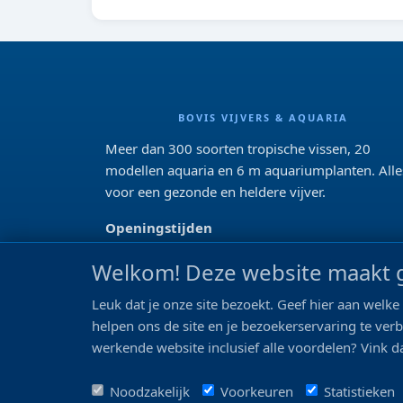
BOVIS VIJVERS & AQUARIA
Meer dan 300 soorten tropische vissen, 20
modellen aquaria en 6 m aquariumplanten. Alle
voor een gezonde en heldere vijver.
Openingstijden
Di 13:00 - 18:00 Wo-Vr: 10:00 - 18:00
Welkom! Deze website maakt g
Za: 09:00 - 17:00
Zo: gesloten>
Leuk dat je onze site bezoekt. Geef hier aan wel
helpen ons de site en je bezoekerservaring te ver
REVIEWS
werkende website inclusief alle voordelen? Vink da
Noodzakelijk
Voorkeuren
Statistieken