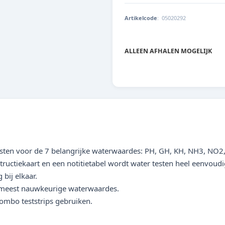
Artikelcode
:
05020292
8715897042447
ALLEEN AFHALEN MOGELIJK
esten voor de 7 belangrijke waterwaardes: PH, GH, KH, NH3, NO
ructiekaart en een notitietabel wordt water testen heel eenvoudi
 bij elkaar.
 meest nauwkeurige waterwaardes.
lombo teststrips gebruiken.