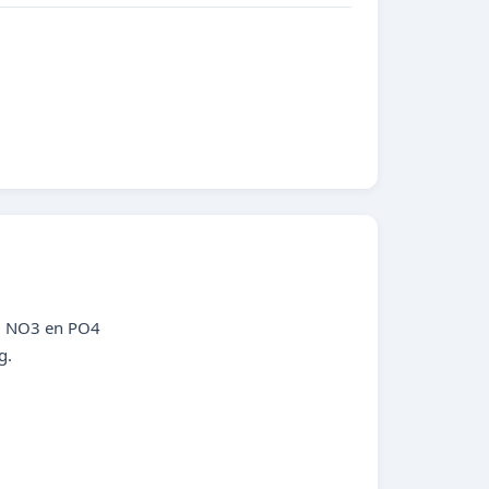
2, NO3 en PO4
g.